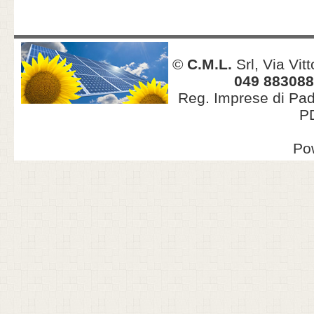
©
C.M.L.
Srl, Via Vit
049 883088
Reg. Imprese di Pa
PD
Po